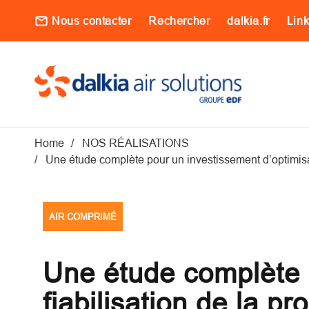
Aller au contenu principal
Nous contacter
Rechercher
dalkia.fr
Lin
Main navigati
Fil d'Ariane
Home
NOS RÉALISATIONS
Une étude complète pour un investissement d’optimisati
AIR COMPRIMÉ
Une étude complète p
fiabilisation de la p