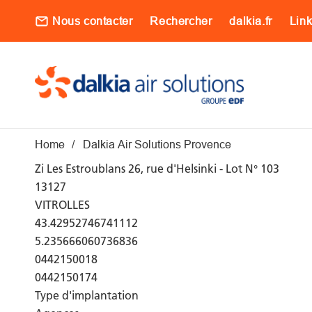
Aller au contenu principal
Nous contacter
Rechercher
dalkia.fr
Lin
Main navigati
Fil d'Ariane
Home
Dalkia Air Solutions Provence
Zi Les Estroublans 26, rue d'Helsinki - Lot N° 103
13127
VITROLLES
43.42952746741112
5.235666060736836
0442150018
0442150174
Type d'implantation