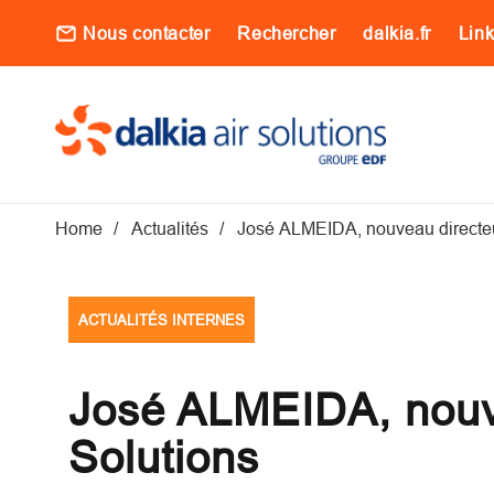
Aller au contenu principal
Nous contacter
Rechercher
dalkia.fr
Lin
Main navigati
Fil d'Ariane
Home
Actualités
José ALMEIDA, nouveau directeur
ACTUALITÉS INTERNES
José ALMEIDA, nouve
Solutions