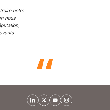
truire notre
en nous
éputation,
novants