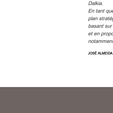
Dalkia.
En tant que
plan strat
basant sur 
et en propo
notamment 
JOSÉ ALMEID