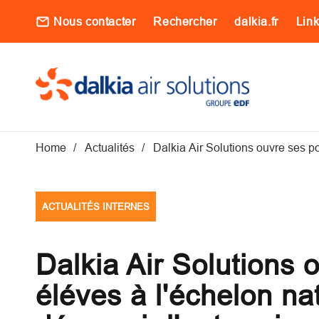
Aller au contenu principal
Nous contacter
Rechercher
dalkia.fr
Lin
Main navigati
Fil d'Ariane
Home
Actualités
Dalkia Air Solutions ouvre ses por
ACTUALITÉS INTERNES
Dalkia Air Solutions 
éléves à l'échelon nat